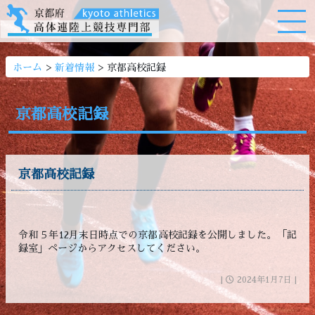
>
>
ホーム
新着情報
京都高校記録
京都高校記録
京都高校記録
令和５年12月末日時点での京都高校記録を公開しました。「記
録室」ページからアクセスしてください。
|
2024年1月7日 |