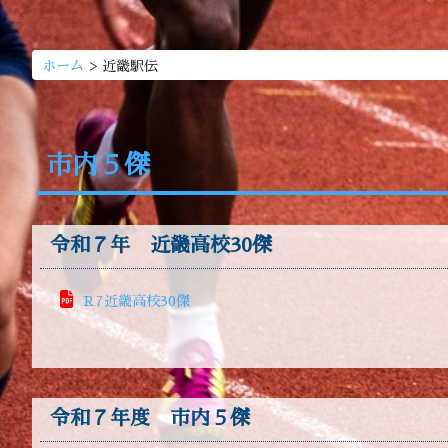
>
ホーム
近畿駅伝
市内５傑
令和７年 近畿高校30傑
R7近畿高校30傑
令和７年度 市内５傑