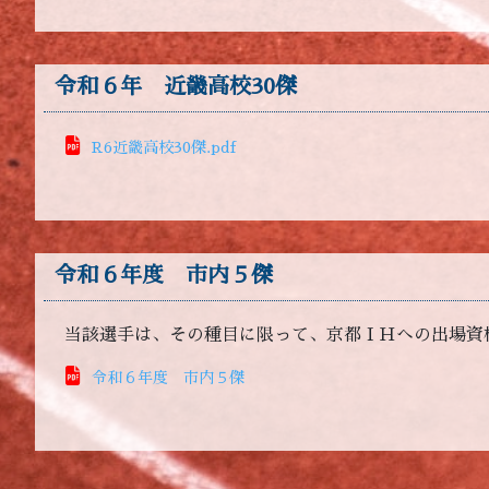
令和６年 近畿高校30傑
R6近畿高校30傑.pdf
令和６年度 市内５傑
当該選手は、その種目に限って、京都ＩＨへの出場資
令和６年度 市内５傑