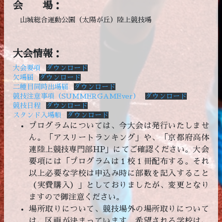
会 場：
山城総合運動公園（太陽が丘）陸上競技場
大会情報：
大会要項
ダウンロード
欠場届
ダウンロード
二種目同時出場届
ダウンロード
競技注意事項（SUMMERGAMEver）
ダウンロード
競技日程
ダウンロード
スタンド入場順
ダウンロード
プログラムについては、今大会は発行いたしませ
ん。「アスリートランキング」や、「京都府高体
連陸上競技専門部HP」にてご確認ください。大会
要項には「プログラムは１校１冊配布する。それ
以上必要な学校は申込み時に部数を記入すること
（実費購入）」としておりましたが、変更となり
ますので御注意ください。
場所取りについて、競技場外の場所取りについて
は、区画が決まっています。希望される学校は、