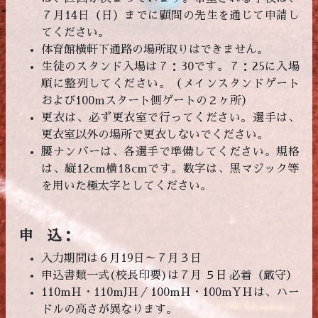
７月14日（日）までに顧問の先生を通じて申請し
てください。
体育館横軒下通路の場所取りはできません。
生徒のスタンド入場は７：30です。７：25に入場
順に整列してください。（メインスタンドゲート
および100mスタート側ゲートの２ヶ所）
更衣は、必ず更衣室で行ってください。選手は、
更衣室以外の場所で更衣しないでください。
腰ナンバーは、各選手で準備してください。規格
は、縦12cm横18cmです。数字は、黒マジック等
を用いた極太字としてください。
申 込：
入力期間は６月19日～７月３日
申込書類一式(校長印要)は７月
５日
必着（厳守）
110mH・110mJH／100mH・100mYHは、ハー
ドルの高さが異なります。