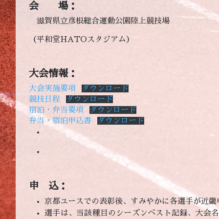
会 場：
滋賀県立彦根総合運動公園陸上競技場
（平和堂HATOスタジアム）
大会情報：
大会実施要項
ダウンロード
競技日程
ダウンロード
宿泊・弁当要項
ダウンロード
弁当・宿泊申込書
ダウンロード
申 込：
京都ユースでの表彰後、すみやかに各選手が近畿
選手は、当該種目のシーズンベスト記録、大会